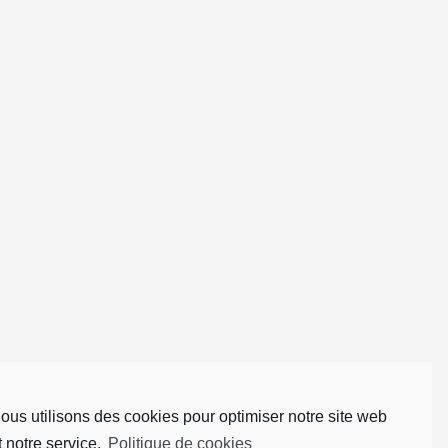
Vacances
et
fériés
Dépannage
Résiliation
–
modification
de
contrat
Réseaux
et
photos
Effets
personnels
Logiciel
oits réservés.
Meeko
ous utilisons des cookies pour optimiser notre site web
kiBon
t notre service.
Politique de cookies