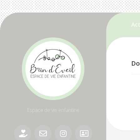
Skip
to
Act
content
Do
Espace de vie enfantine