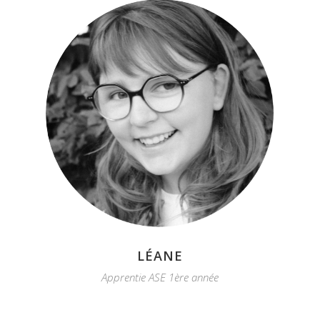
LÉANE
Apprentie ASE 1ère année